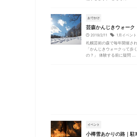
おでかけ
芸森かんじきウォーク
2019/2/11
1月イベント
札幌芸術の森で毎年開催さ
「かんじきウォークって歩く
の？」 体験する前に疑問 ...
イベント
小樽雪あかりの路｜駐