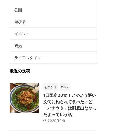
公園
遊び場
イベント
観光
ライフスタイル
最近の投稿
おでかけ
グルメ
1日限定20食！とかいう謳い
文句に釣られて食べたけど
「ハナウタ」は到底出なかっ
たよっていう話。
2020/10/9