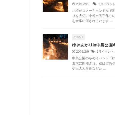
2019/2/10
2月イベン
小樽がスノーキャンドルで彩
りを大切に小樽市民手作り
を大事に催されています ...
イベント
ゆきあかりin中島公
2019/2/9
2月イベント
中島公園の冬のイベント「ゆ
週末に開催され、昼は雪あそ
や巨大人形劇などた ...