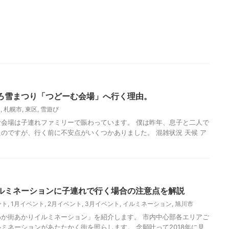
ろ雪まつり「つどーむ会場」へ行く理由。
ト
,
札幌市
,
東区
,
雪遊び
会場は子連れファミリーで賑わっています。 僕は昨年、息子と二人で
のですが、行く前に不安点がいくつかありました。 混雑状況 天候 ア
ルミネーションに子連れで行く場合の注意点を解説
ント
,
1月イベント
,
2月イベント
,
3月イベント
,
イルミネーション
,
旭川市
か街あかりイルミネーション」を紹介します。 市内中心部各エリアご
ミネーションがあたたかく街を照らします。 念願叶って2018年に見