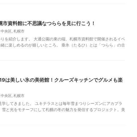
幌市資料館に不思議なつららを見に行こう！
,
中央区
,
札幌市
りを紹介します。 大通公園の東の端、札幌市資料館で開催されるイベ
緒に楽しめるのが嬉しいところ。 垂氷（たるひ）とは「つらら」の古
019は美しい氷の美術館！クルーズキッチンでグルメも楽
,
中央区
,
札幌市
を見学してきました。 ユキテラスとは毎年雪まつりシーズンにアカプラ
 雪と光をモチーフにして札幌の冬の魅力を発信するプロジェクト。美