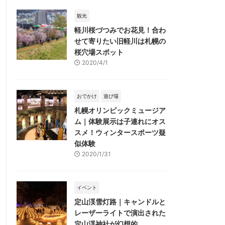
観光
軽川桜づつみでお花見！合わ
せて寄りたい旧軽川は札幌の
桜穴場スポット
2020/4/1
おでかけ
遊び場
札幌オリンピックミュージア
ム｜体験展示は子連れにオス
スメ！ウィンタースポーツ疑
似体験
2020/1/31
イベント
定山渓雪灯路｜キャンドルと
レーザーライトで演出された
定山渓神社が幻想的