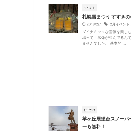
イベント
札幌雪まつり すすき
2018/2/7
2月イベント
ダイナミックな雪像を楽しむ
場って「氷像が並んでるん
ませんでした。 基本的 ...
おでかけ
羊ヶ丘展望台スノーパ
ーも無料！