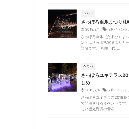
イベント
さっぽろ垂氷まつり札
2019/2/4
2月イベント
さっぽろ垂氷（たるひ）まつ
ントはさっぽろ雪まつりと一
語名です。 札幌市民 ...
イベント
さっぽろユキテラス2
しめ
2019/2/4
2月イベント
さっぽろユキテラス2019
で開催されるイベントです。
しい観光資源の雪を ...