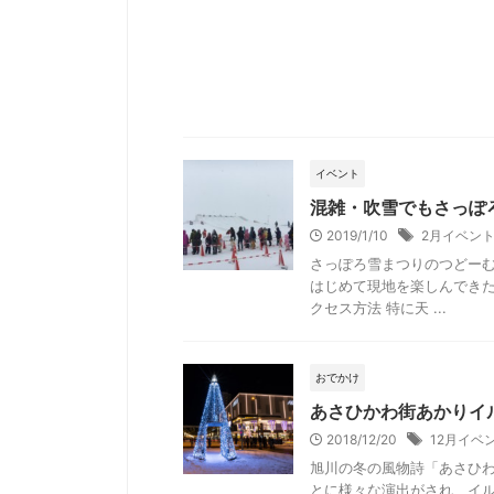
イベント
混雑・吹雪でもさっぽ
2019/1/10
2月イベン
さっぽろ雪まつりのつどーむ
はじめて現地を楽しんできた
クセス方法 特に天 ...
おでかけ
あさひかわ街あかりイ
2018/12/20
12月イベ
旭川の冬の風物詩「あさひわ
とに様々な演出がされ、イル