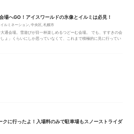
の会場へGO！アイスワールドの氷像とイルミは必見！
,
イルミネーション
,
中央区
,
札幌市
大通会場。雪遊びが目一杯楽しめるつどーむ会場。 でも、すすきの会
でしょ」くらいにしか思っていなくて、これまで積極的に見に行ってい
ークに行ったよ！入場料のみで駐車場もスノーストライダ