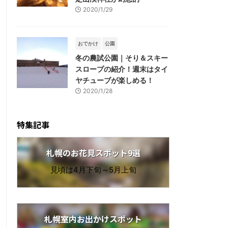
2020/1/29
おでかけ
公園
冬の農試公園｜そり＆スキー
スロープの紹介！週末はタイ
ヤチューブが楽しめる！
2020/1/28
特集記事
札幌のお花見スポット9選
見頃は4月下旬～5月上旬
札幌室内お出かけスポット