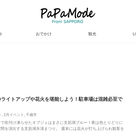
ト
おでかけ
観光
L
20ライトアップや花火を堪能しよう！駐車場は混雑必至で
ト
,
2月イベント
,
千歳市
ーで吹付け凍らせたオブジェはまさに支笏湖ブルー！夜は色とりどりに
間を演出する支笏湖氷濤まつり。 週末には花火が打ち上げられ観客を