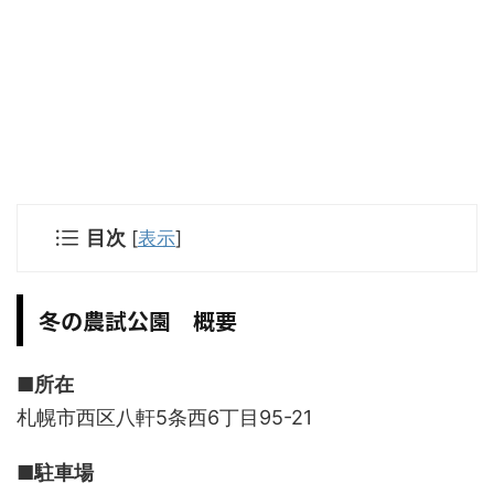
目次
[
表示
]
冬の農試公園 概要
■所在
札幌市西区八軒5条西6丁目95-21
■駐車場