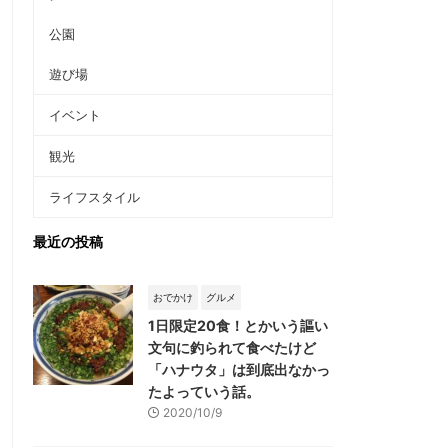
公園
遊び場
イベント
観光
ライフスタイル
最近の投稿
おでかけ
グルメ
1日限定20食！とかいう謳い
文句に釣られて食べたけど
「ハナウタ」は到底出なかっ
たよっていう話。
2020/10/9