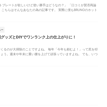
ットプレートが欲しいけど使い勝手はどうなの？」 「口コミが賛否両論
 こちらはそんなあなたの為の記事です。 実際に僕もBRUNOのホット
ュー
利グッズとDIYでワンランク上の仕上がりに！
くるのが大掃除のことですよね。 毎年「今年も頼むよ！」って尻を叩
ょう。週末や年末に重い腰を上げて頑張っていますよね。 でも、いつ