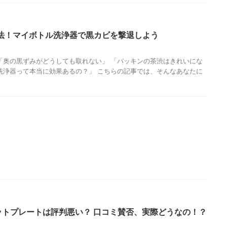
法！マイボトル洗浄器で黒カビを撃退しよう
「奥の黒ずみがどうしても取れない」 「パッキンの茶渋はきれいにな
洗浄器って本当に効果あるの？」 こちらの記事では、そんなあなたに
ットプレートは評判悪い？ 口コミ賛否、実際どうなの！？