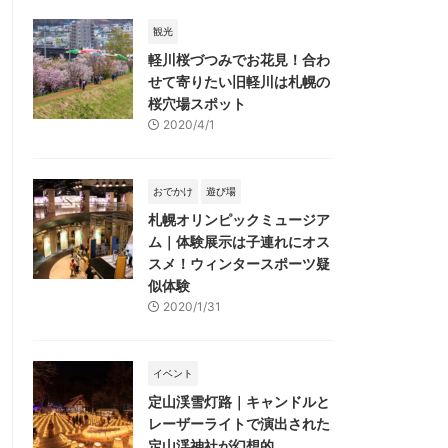
観光
軽川桜づつみでお花見！合わ
せて寄りたい旧軽川は札幌の
桜穴場スポット
2020/4/1
おでかけ
遊び場
札幌オリンピックミュージア
ム｜体験展示は子連れにオス
スメ！ウィンタースポーツ疑
似体験
2020/1/31
イベント
定山渓雪灯路｜キャンドルと
レーザーライトで演出された
定山渓神社が幻想的