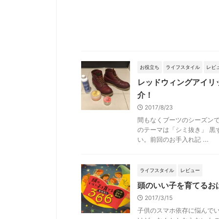
お役立ち
ライフスタイル
レビ
レッドウィングアイリ
介！
2017/8/23
間もなくブーツのシーズンで
のテーマは「シミ抜き」 黒
い。前回のお手入れ記 ...
ライフスタイル
レビュー
頭のいい子を育てるお
2017/3/15
子供のスマホ依存に悩んで