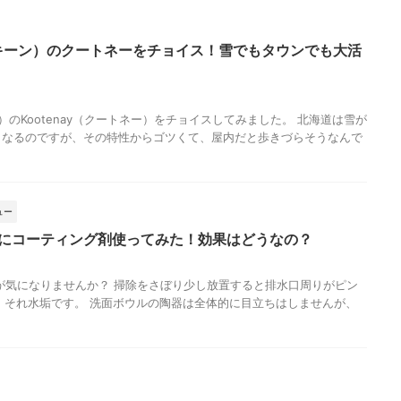
（キーン）のクートネーをチョイス！雪でもタウンでも大活
）のKootenay（クートネー）をチョイスしてみました。 北海道は雪が
となるのですが、その特性からゴツくて、屋内だと歩きづらそうなんで
ュー
ルにコーティング剤使ってみた！効果はどうなの？
が気になりませんか？ 掃除をさぼり少し放置すると排水口周りがピン
.. それ水垢です。 洗面ボウルの陶器は全体的に目立ちはしませんが、