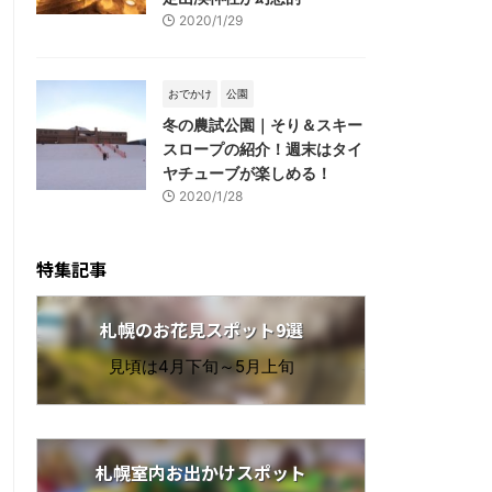
2020/1/29
おでかけ
公園
冬の農試公園｜そり＆スキー
スロープの紹介！週末はタイ
ヤチューブが楽しめる！
2020/1/28
特集記事
札幌のお花見スポット9選
見頃は4月下旬～5月上旬
札幌室内お出かけスポット