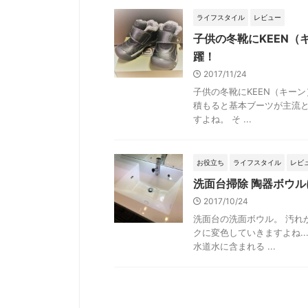
ライフスタイル
レビュー
子供の冬靴にKEEN
躍！
2017/11/24
子供の冬靴にKEEN（キーン
積もると基本ブーツが主流
すよね。 そ ...
お役立ち
ライフスタイル
レビ
洗面台掃除 陶器ボウ
2017/10/24
洗面台の洗面ボウル。 汚れ
クに変色していきますよね.
水道水に含まれる ...