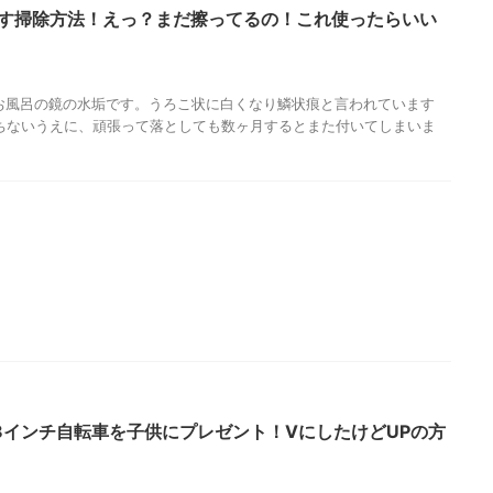
とす掃除方法！えっ？まだ擦ってるの！これ使ったらいい
. お風呂の鏡の水垢です。うろこ状に白くなり鱗状痕と言われています
ちないうえに、頑張って落としても数ヶ月するとまた付いてしまいま
rksの18インチ自転車を子供にプレゼント！VにしたけどUPの方