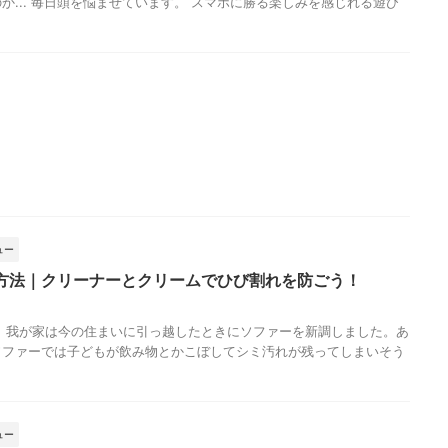
か... 毎日頭を悩ませています。 スマホに勝る楽しみを感じれる遊び
ュー
方法｜クリーナーとクリームでひび割れを防ごう！
 我が家は今の住まいに引っ越したときにソファーを新調しました。あ
ソファーでは子どもが飲み物とかこぼしてシミ汚れが残ってしまいそう
ュー