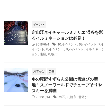
イベント
定山渓ネイチャールミナリエ 渓谷を彩
るイルミネーションは必見！
2018/6/4
10月イベント
,
6月イベント
,
7月
イベント
,
8月イベント
,
9月イベント
,
イルミネーシ
ョン
,
南区
,
札幌市
おでかけ
公園
冬の滝野すずらん公園は雪遊びの聖
地！スノーワールドでチューブそりや
スキーを満喫
2018/1/14
南区
,
札幌市
,
雪遊び