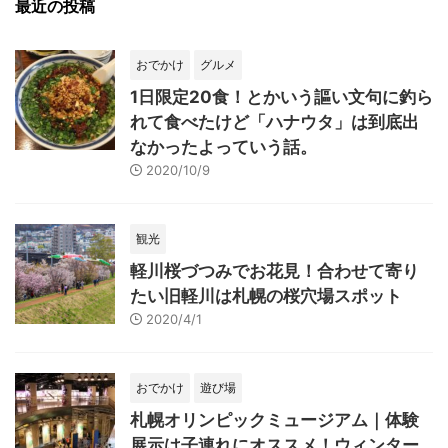
最近の投稿
おでかけ
グルメ
1日限定20食！とかいう謳い文句に釣ら
れて食べたけど「ハナウタ」は到底出
なかったよっていう話。
2020/10/9
観光
軽川桜づつみでお花見！合わせて寄り
たい旧軽川は札幌の桜穴場スポット
2020/4/1
おでかけ
遊び場
札幌オリンピックミュージアム｜体験
展示は子連れにオススメ！ウィンター