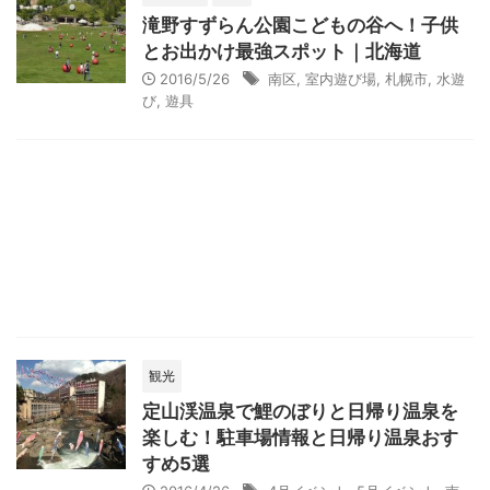
滝野すずらん公園こどもの谷へ！子供
とお出かけ最強スポット｜北海道
2016/5/26
南区
,
室内遊び場
,
札幌市
,
水遊
び
,
遊具
観光
定山渓温泉で鯉のぼりと日帰り温泉を
楽しむ！駐車場情報と日帰り温泉おす
すめ5選