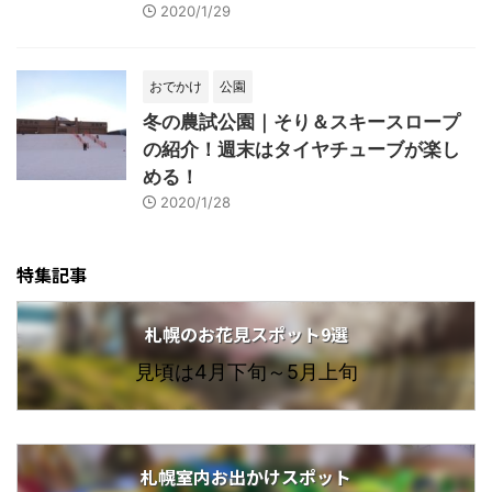
2020/1/29
おでかけ
公園
冬の農試公園｜そり＆スキースロープ
の紹介！週末はタイヤチューブが楽し
める！
2020/1/28
特集記事
札幌のお花見スポット9選
見頃は4月下旬～5月上旬
札幌室内お出かけスポット