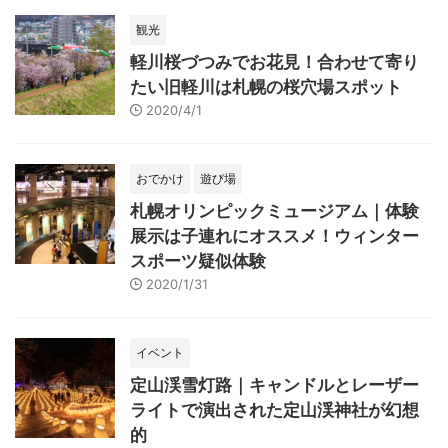
観光
軽川桜づつみでお花見！合わせて寄り
たい旧軽川は札幌の桜穴場スポット
2020/4/1
おでかけ
遊び場
札幌オリンピックミュージアム｜体験
展示は子連れにオススメ！ウィンター
スポーツ疑似体験
2020/1/31
イベント
定山渓雪灯路｜キャンドルとレーザー
ライトで演出された定山渓神社が幻想
的