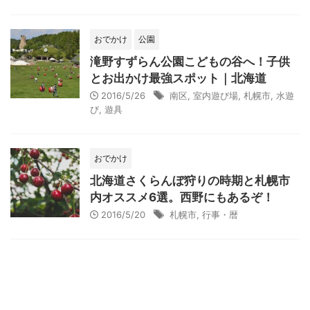
おでかけ
公園
滝野すずらん公園こどもの谷へ！子供
とお出かけ最強スポット｜北海道
2016/5/26
南区
,
室内遊び場
,
札幌市
,
水遊
び
,
遊具
おでかけ
北海道さくらんぼ狩りの時期と札幌市
内オススメ6選。西野にもあるぞ！
2016/5/20
札幌市
,
行事・暦