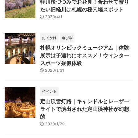
軽川桜づつみでお花見！合わせて寄り
たい旧軽川は札幌の桜穴場スポット
2020/4/1
おでかけ
遊び場
札幌オリンピックミュージアム｜体験
展示は子連れにオススメ！ウィンター
スポーツ疑似体験
2020/1/31
イベント
定山渓雪灯路｜キャンドルとレーザー
ライトで演出された定山渓神社が幻想
的
2020/1/29