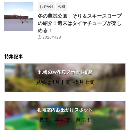
おでかけ
公園
冬の農試公園｜そり＆スキースロープ
の紹介！週末はタイヤチューブが楽し
める！
2020/1/28
特集記事
札幌のお花見スポット9選
見頃は4月下旬～5月上旬
札幌室内お出かけスポット
見て、学んで、遊ぶ！