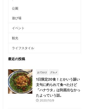
公園
遊び場
イベント
観光
ライフスタイル
最近の投稿
おでかけ
グルメ
1日限定20食！とかいう謳い
文句に釣られて食べたけど
「ハナウタ」は到底出なかっ
たよっていう話。
2020/10/9