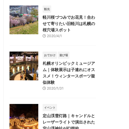
観光
軽川桜づつみでお花見！合わ
せて寄りたい旧軽川は札幌の
桜穴場スポット
2020/4/1
おでかけ
遊び場
札幌オリンピックミュージア
ム｜体験展示は子連れにオス
スメ！ウィンタースポーツ疑
似体験
2020/1/31
イベント
定山渓雪灯路｜キャンドルと
レーザーライトで演出された
定山渓神社が幻想的