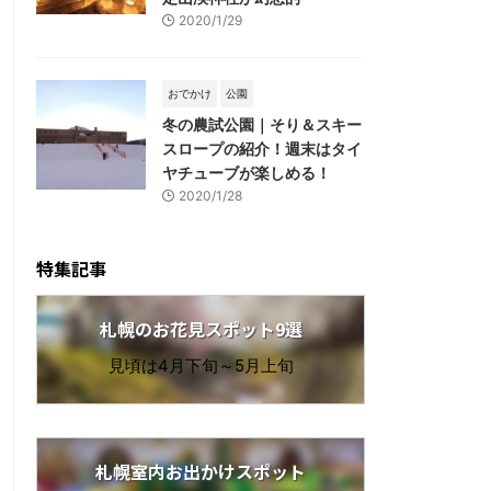
2020/1/29
おでかけ
公園
冬の農試公園｜そり＆スキー
スロープの紹介！週末はタイ
ヤチューブが楽しめる！
2020/1/28
特集記事
札幌のお花見スポット9選
見頃は4月下旬～5月上旬
札幌室内お出かけスポット