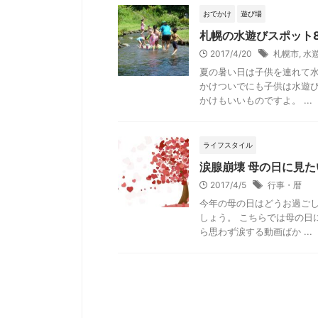
おでかけ
遊び場
札幌の水遊びスポット
2017/4/20
札幌市
,
水
夏の暑い日は子供を連れて水
かけついでにも子供は水遊
かけもいいものですよ。 ...
ライフスタイル
涙腺崩壊 母の日に見
2017/4/5
行事・暦
今年の母の日はどうお過ご
しょう。 こちらでは母の日
ら思わず涙する動画ばか ...