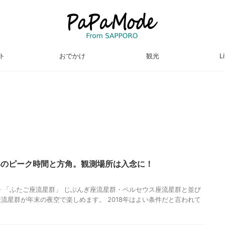
ト
おでかけ
観光
L
8年のピーク時間と方角。観測場所は入念に！
 「ふたご座流星群」 じぶんぎ座流星群・ペルセウス座流星群と並び
流星群が年末の夜空で楽しめます。 2018年はよい条件だと言われて