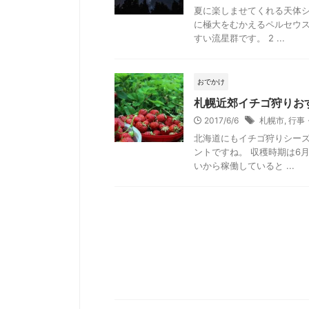
夏に楽しませてくれる天体シ
に極大をむかえるペルセウ
すい流星群です。 2 ...
おでかけ
札幌近郊イチゴ狩りおす
2017/6/6
札幌市
,
行事
北海道にもイチゴ狩りシー
ントですね。 収穫時期は6
いから稼働していると ...