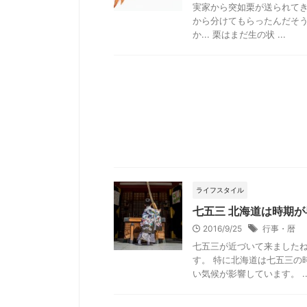
実家から突如栗が送られてき
から分けてもらったんだそ
か... 栗はまだ生の状 ...
ライフスタイル
七五三 北海道は時期
2016/9/25
行事・暦
七五三が近づいて来ました
す。 特に北海道は七五三の
い気候が影響しています。 ..