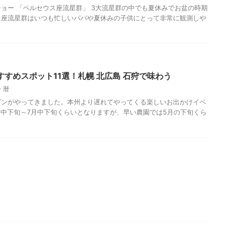
ョー 「ペルセウス座流星群」 3大流星群の中でも夏休みでお盆の時期
ス座流星群はいつも忙しいパパや夏休みの子供にとって非常に観測しや
すめスポット11選！札幌 北広島 石狩で味わう
・暦
ズンがやってきました。本州より遅れてやってくる楽しいお出かけイベ
月中下旬～7月中下旬くらいとなりますが、早い農園では5月の下旬くら