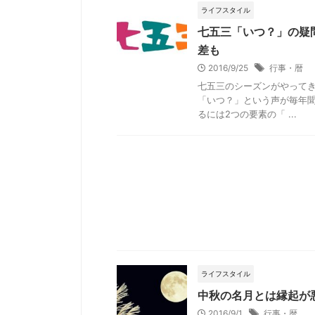
ライフスタイル
七五三「いつ？」の疑
差も
2016/9/25
行事・暦
七五三のシーズンがやってき
「いつ？」という声が毎年聞
るには2つの要素の「 ...
ライフスタイル
中秋の名月とは縁起が
2016/9/1
行事・暦