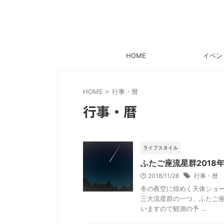
HOME
イベン
HOME
>
行事・暦
行事・暦
ライフスタイル
ふたご座流星群201
2018/11/28
行事・暦
冬の夜空に煌めく天体ショー
三大流星群の一つ、ふたご座
いますので観測の予 ...