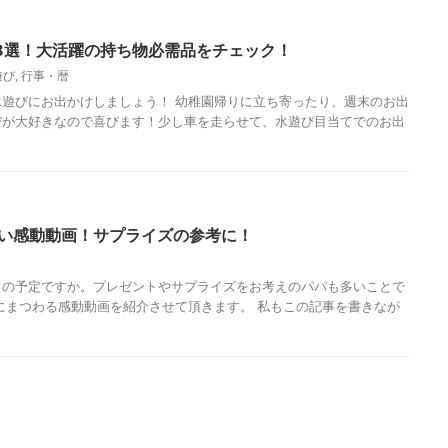
8選！大活躍の持ち物必需品をチェック！
遊び
,
行事・暦
遊びにお出かけしましょう！ 幼稚園帰りに立ち寄ったり、週末のお出
びが大好きなので喜びます！少し車を走らせて、水遊び目当てでのお出
たい感動動画！サプライズの参考に！
しの予定ですか。プレゼントやサプライズをお考えのパパも多いことで
にまつわる感動動画を紹介させて頂きます。 私もこの記事を書きなが