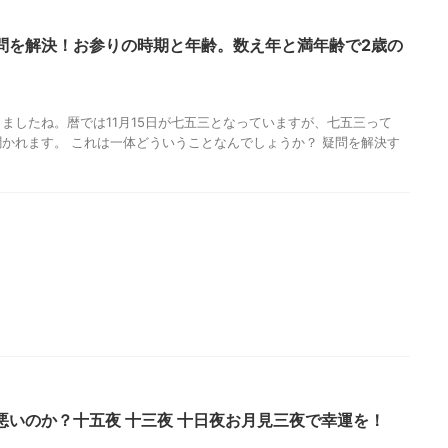
問を解決！お参りの時期と年齢。数え年と満年齢で2歳の
ましたね。暦では11月15日が七五三となっていますが、七五三って
かれます。 これは一体どういうことなんでしょうか？ 疑問を解決す
悪いのか？十五夜 十三夜 十日夜お月見三夜で幸運を！