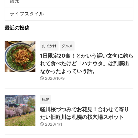
観光
ライフスタイル
最近の投稿
おでかけ
グルメ
1日限定20食！とかいう謳い文句に釣ら
れて食べたけど「ハナウタ」は到底出
なかったよっていう話。
2020/10/9
観光
軽川桜づつみでお花見！合わせて寄り
たい旧軽川は札幌の桜穴場スポット
2020/4/1