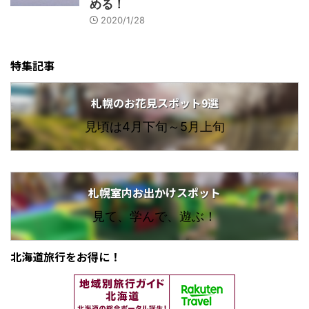
める！
2020/1/28
特集記事
札幌のお花見スポット9選
見頃は4月下旬～5月上旬
札幌室内お出かけスポット
見て、学んで、遊ぶ！
北海道旅行をお得に！