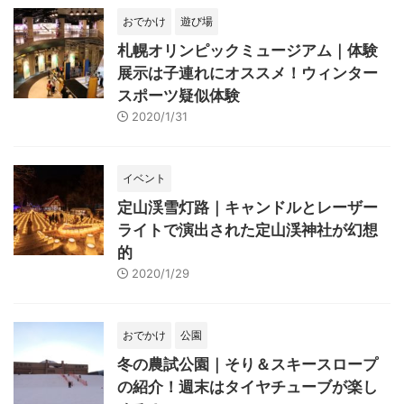
おでかけ
遊び場
札幌オリンピックミュージアム｜体験
展示は子連れにオススメ！ウィンター
スポーツ疑似体験
2020/1/31
イベント
定山渓雪灯路｜キャンドルとレーザー
ライトで演出された定山渓神社が幻想
的
2020/1/29
おでかけ
公園
冬の農試公園｜そり＆スキースロープ
の紹介！週末はタイヤチューブが楽し