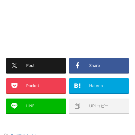
Post
Share
Pocket
Hatena
LINE
URLコピー