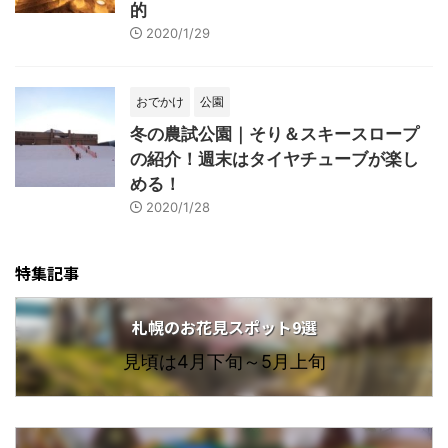
的
2020/1/29
おでかけ
公園
冬の農試公園｜そり＆スキースロープ
の紹介！週末はタイヤチューブが楽し
める！
2020/1/28
特集記事
札幌のお花見スポット9選
見頃は4月下旬～5月上旬