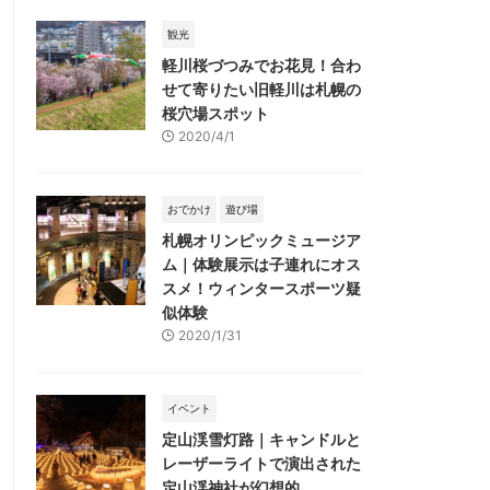
観光
軽川桜づつみでお花見！合わ
せて寄りたい旧軽川は札幌の
桜穴場スポット
2020/4/1
おでかけ
遊び場
札幌オリンピックミュージア
ム｜体験展示は子連れにオス
スメ！ウィンタースポーツ疑
似体験
2020/1/31
イベント
定山渓雪灯路｜キャンドルと
レーザーライトで演出された
定山渓神社が幻想的