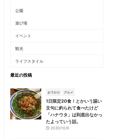
公園
遊び場
イベント
観光
ライフスタイル
最近の投稿
おでかけ
グルメ
1日限定20食！とかいう謳い
文句に釣られて食べたけど
「ハナウタ」は到底出なかっ
たよっていう話。
2020/10/9