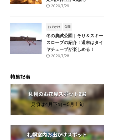
2020/1/29
おでかけ
公園
冬の農試公園｜そり＆スキー
スロープの紹介！週末はタイ
ヤチューブが楽しめる！
2020/1/28
特集記事
札幌のお花見スポット9選
見頃は4月下旬～5月上旬
札幌室内お出かけスポット