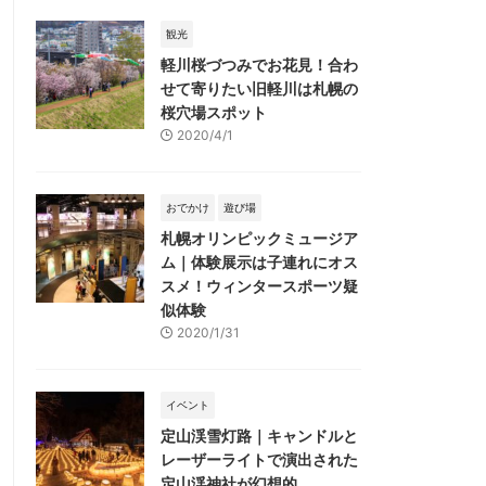
観光
軽川桜づつみでお花見！合わ
せて寄りたい旧軽川は札幌の
桜穴場スポット
2020/4/1
おでかけ
遊び場
札幌オリンピックミュージア
ム｜体験展示は子連れにオス
スメ！ウィンタースポーツ疑
似体験
2020/1/31
イベント
定山渓雪灯路｜キャンドルと
レーザーライトで演出された
定山渓神社が幻想的