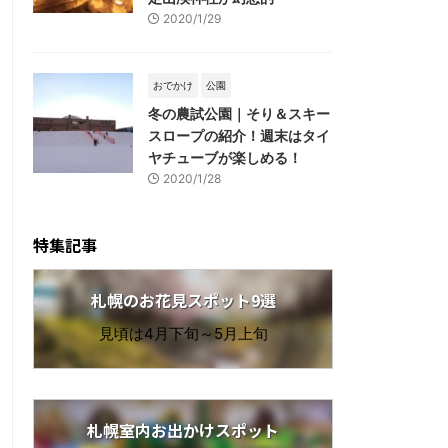
2020/1/29
おでかけ
公園
冬の農試公園｜そり＆スキー
スロープの紹介！週末はタイ
ヤチューブが楽しめる！
2020/1/28
特集記事
札幌のお花見スポット9選
見頃は4月下旬～5月上旬
札幌室内お出かけスポット