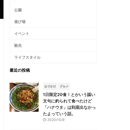
公園
遊び場
イベント
観光
ライフスタイル
最近の投稿
おでかけ
グルメ
1日限定20食！とかいう謳い
文句に釣られて食べたけど
「ハナウタ」は到底出なかっ
たよっていう話。
2020/10/9