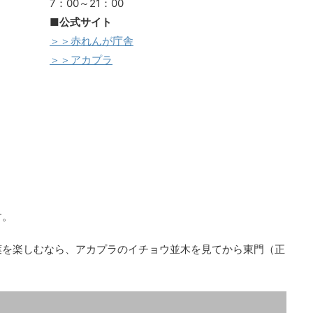
7：00～21：00
■公式サイト
＞＞赤れんが庁舎
＞＞アカプラ
す。
葉を楽しむなら、アカプラのイチョウ並木を見てから東門（正
」