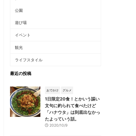
公園
遊び場
イベント
観光
ライフスタイル
最近の投稿
おでかけ
グルメ
1日限定20食！とかいう謳い
文句に釣られて食べたけど
「ハナウタ」は到底出なかっ
たよっていう話。
2020/10/9