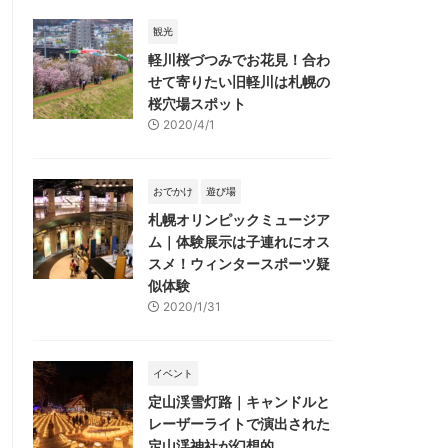
観光
軽川桜づつみでお花見！合わ
せて寄りたい旧軽川は札幌の
桜穴場スポット
2020/4/1
おでかけ
遊び場
札幌オリンピックミュージア
ム｜体験展示は子連れにオス
スメ！ウィンタースポーツ疑
似体験
2020/1/31
イベント
定山渓雪灯路｜キャンドルと
レーザーライトで演出された
定山渓神社が幻想的