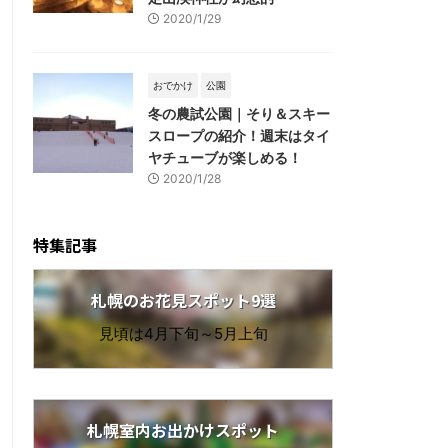
2020/1/29
おでかけ
公園
冬の農試公園｜そり＆スキー
スロープの紹介！週末はタイ
ヤチューブが楽しめる！
2020/1/28
特集記事
札幌のお花見スポット9選
見頃は4月下旬～5月上旬
札幌室内お出かけスポット