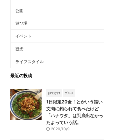
公園
遊び場
イベント
観光
ライフスタイル
最近の投稿
おでかけ
グルメ
1日限定20食！とかいう謳い
文句に釣られて食べたけど
「ハナウタ」は到底出なかっ
たよっていう話。
2020/10/9