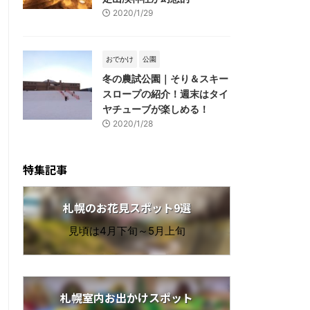
2020/1/29
おでかけ
公園
冬の農試公園｜そり＆スキー
スロープの紹介！週末はタイ
ヤチューブが楽しめる！
2020/1/28
特集記事
札幌のお花見スポット9選
見頃は4月下旬～5月上旬
札幌室内お出かけスポット