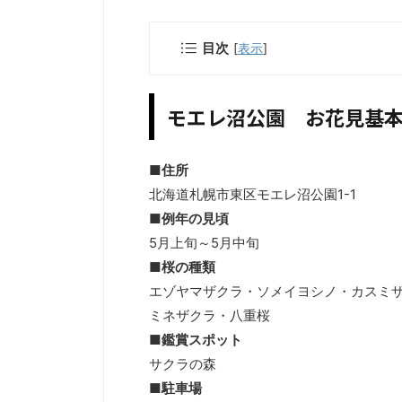
目次
[
表示
]
モエレ沼公園 お花見基
■住所
北海道札幌市東区モエレ沼公園1-1
■例年の見頃
5月上旬～5月中旬
■桜の種類
エゾヤマザクラ・ソメイヨシノ・カスミ
ミネザクラ・八重桜
■鑑賞スポット
サクラの森
■駐車場