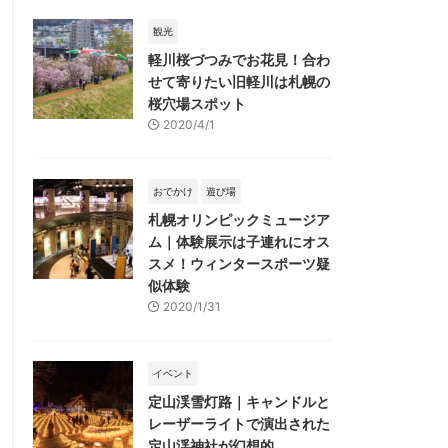
観光
軽川桜づつみでお花見！合わ
せて寄りたい旧軽川は札幌の
桜穴場スポット
2020/4/1
おでかけ
遊び場
札幌オリンピックミュージア
ム｜体験展示は子連れにオス
スメ！ウィンタースポーツ疑
似体験
2020/1/31
イベント
定山渓雪灯路｜キャンドルと
レーザーライトで演出された
定山渓神社が幻想的