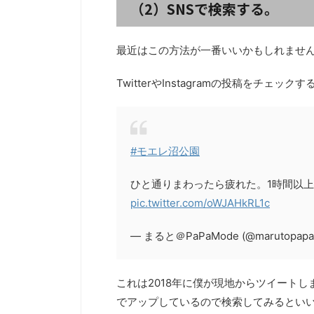
（2）SNSで検索する。
最近はこの方法が一番いいかもしれませ
TwitterやInstagramの投稿をチ
#モエレ沼公園
ひと通りまわったら疲れた。1時間以
pic.twitter.com/oWJAHkRL1c
— まると＠PaPaMode (@marutopapa
これは2018年に僕が現地からツイート
でアップしているので検索してみるとい