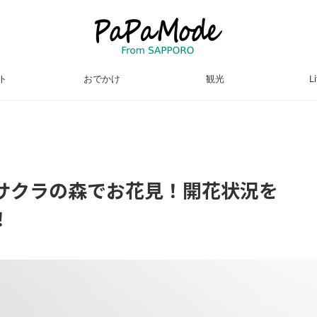
ト
おでかけ
観光
L
サクラの森でお花見！開花状況を
！