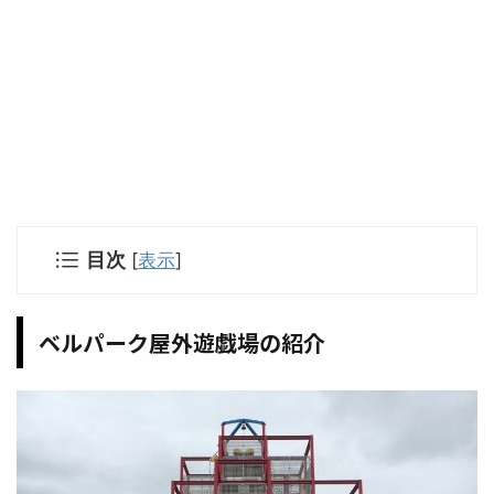
目次
[
表示
]
ベルパーク屋外遊戯場の紹介